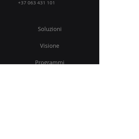
​+37
063 431 101
Soluzioni
Visione
Programmi
Blog
Iniziare
Iscriviti alla nostra Newsletter