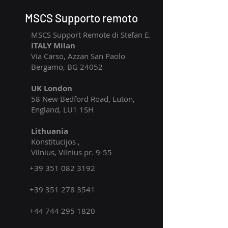
MSCS Supporto remoto
MSCS Support Remote di Stefan E.
ITALY Milan
Via Carso, Azzan San Paolo
Bergamo, BG 24052
UK London
58 New Bedford Road, Luton,
England, LU1 1SH
Lithuania
​Konstitucijos ,
Vilnius, Vilnius pr. 9-55
​+39
351 082 3192
+39 351 278 3541
+44 744 295 1820