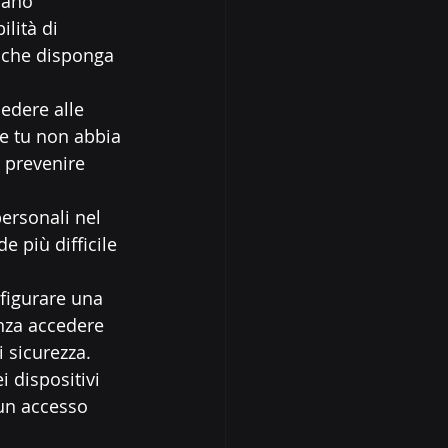
iano 
lità di 
 che disponga 
edere alle 
e tu non abbia 
 prevenire 
personali nel 
e più difficile 
nfigurare una 
enza accedere 
i sicurezza.
i dispositivi 
 un accesso 