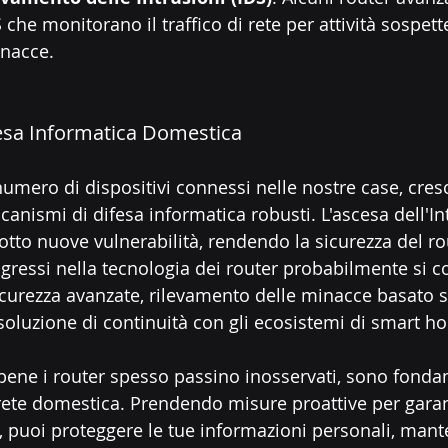
 che monitorano il traffico di rete per attività sospett
inacce.
ifesa Informatica Domestica
umero di dispositivi connessi nelle nostre case, cres
anismi di difesa informatica robusti. L'ascesa dell'Int
otto nuove vulnerabilità, rendendo la sicurezza del rou
rogressi nella tecnologia dei router probabilmente si 
icurezza avanzate, rilevamento delle minacce basato su
soluzione di continuità con gli ecosistemi di smart h
bene i router spesso passino inosservati, sono fondam
 rete domestica. Prendendo misure proattive per garant
r, puoi proteggere le tue informazioni personali, mant