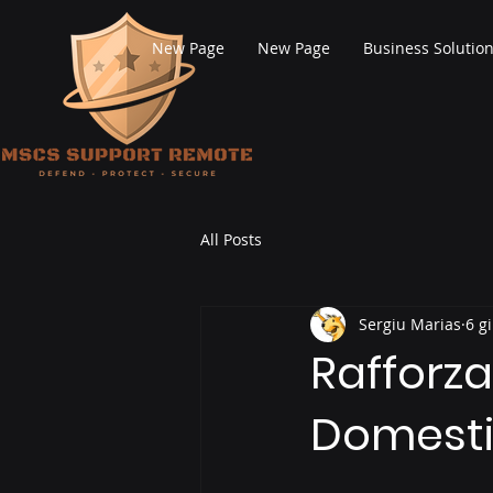
New Page
New Page
Business Solutio
All Posts
Sergiu Marias
6 g
Rafforza
Domestic