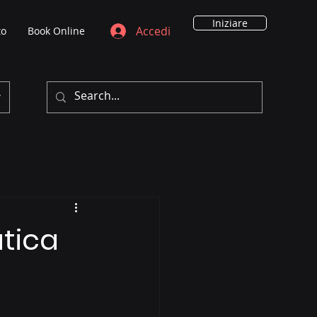
Iniziare
Accedi
to
Book Online
atica