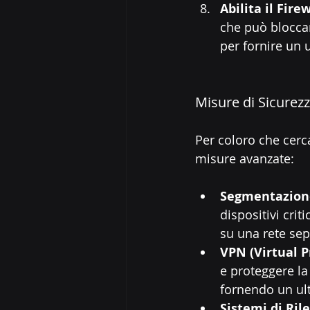
Abilita il Fire
che può bloccare
per fornire un u
Misure di Sicurez
Per coloro che cerc
misure avanzate:
Segmentazione
dispositivi crit
su una rete se
VPN (Virtual 
e proteggere la
fornendo un ulte
Sistemi di Ril