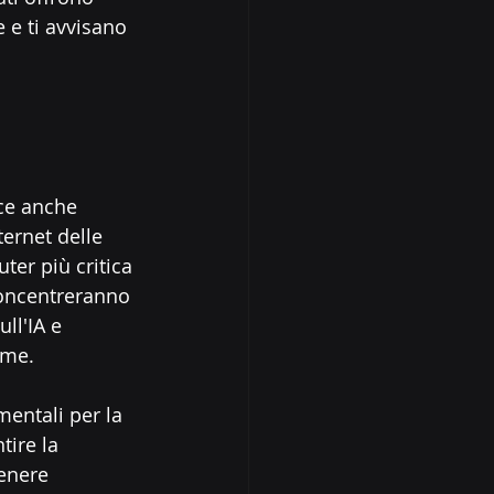
e e ti avvisano 
ce anche 
ernet delle 
ter più critica 
concentreranno 
ll'IA e 
ome.
entali per la 
ire la 
enere 