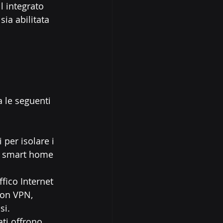
l integrato 
ia abilitata 
 le seguenti 
 per isolare i 
vi smart home 
ffico Internet 
con VPN, 
si.
ati offrono 