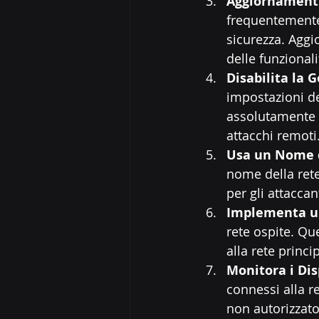
Aggiornamenti
frequentemente 
sicurezza. Aggi
delle funzionali
Disabilita la
impostazioni de
assolutamente b
attacchi remoti
Usa un Nome d
nome della rete.
per gli attaccan
Implementa u
rete ospite. Qu
alla rete princi
Monitora i Dis
connessi alla r
non autorizzato