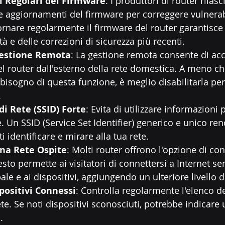
 Regolari del Firmware
: I produttori di router rilasc
aggiornamenti del firmware per correggere vulnerabi
ornare regolarmente il firmware del router garantisce
tà e delle correzioni di sicurezza più recenti.
 Gestione Remota
: La gestione remota consente di acc
l router dall'esterno della rete domestica. A meno ch
isogno di questa funzione, è meglio disabilitarla per
.
i Rete (SSID) Forte
: Evita di utilizzare informazioni 
 Un SSID (Service Set Identifier) generico e unico rend
ti identificare e mirare alla tua rete.
na Rete Ospite
: Molti router offrono l'opzione di co
esto permette ai visitatori di connettersi a Internet s
pale e ai dispositivi, aggiungendo un ulteriore livello d
positivi Connessi
: Controlla regolarmente l'elenco de
ete. Se noti dispositivi sconosciuti, potrebbe indicare
.