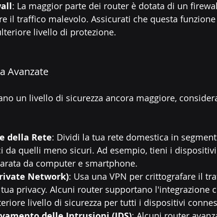
wall
: La maggior parte dei router è dotata di un firewal
 il traffico malevolo. Assicurati che questa funzione s
lteriore livello di protezione.
za Avanzate
ano un livello di sicurezza ancora maggiore, considera
 della Rete
: Dividi la tua rete domestica in segmenti
ici da quelli meno sicuri. Ad esempio, tieni i dispositi
parata da computer e smartphone.
Private Network)
: Usa una VPN per crittografare il tra
 tua privacy. Alcuni router supportano l'integrazione 
riore livello di sicurezza per tutti i dispositivi connes
evamento delle Intrusioni (IDS)
: Alcuni router avanz