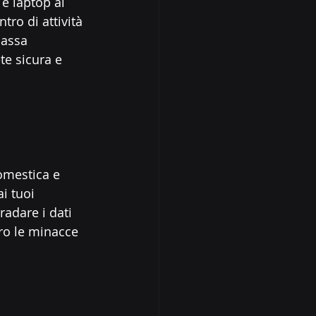
e laptop ai 
tro di attività 
passa 
e sicura e 
domestica e 
i tuoi 
radare i dati 
ro le minacce 